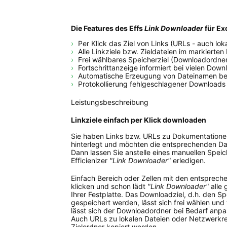
Die Features des Effs
Link Downloader
für Ex
Per Klick das Ziel von Links (URLs - auch lo
Alle Linkziele bzw. Zieldateien im markierte
Frei wählbares Speicherziel (Downloadordne
Fortschrittanzeige informiert bei vielen Down
Automatische Erzeugung von Dateinamen be
Protokollierung fehlgeschlagener Downloads
Leistungsbeschreibung
Linkziele einfach per Klick downloaden
Sie haben Links bzw. URLs zu Dokumentationen
hinterlegt und möchten die entsprechenden Da
Dann lassen Sie anstelle eines manuellen Spei
Efficienizer
"Link Downloader"
erledigen.
Einfach Bereich oder Zellen mit den entsprec
klicken und schon lädt
"Link Downloader"
alle 
Ihrer Festplatte. Das Downloadziel, d.h. den 
gespeichert werden, lässt sich frei wählen und
lässt sich der Downloadordner bei Bedarf anpa
Auch URLs zu lokalen Dateien oder Netzwerk
Zielordner kopiert werden.