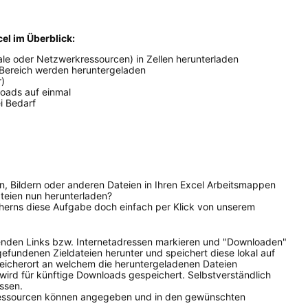
cel im Überblick:
kale oder Netzwerkressourcen) in Zellen herunterladen
n Bereich werden heruntergeladen
r)
loads auf einmal
i Bedarf
, Bildern oder anderen Dateien in Ihren Excel Arbeitsmappen
teien nun herunterladen?
cherns diese Aufgabe doch einfach per Klick von unserem
henden Links bzw. Internetadressen markieren und "Downloaden"
gefundenen Zieldateien herunter und speichert diese lokal auf
Speicherort an welchem die heruntergeladenen Dateien
 wird für künftige Downloads gespeichert. Selbstverständlich
ssen.
ressourcen können angegeben und in den gewünschten