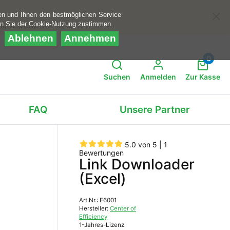
en und Ihnen den bestmöglichen Service
rn Sie der Cookie-Nutzung zustimmen.
 (§ 13 BGB).
Ablehnen
Annehmen
0
Suchen
Anmelden
Zur Kasse
FAQ
Unsere Partner
5.0 von 5 | 1
Bewertungen
Link Downloader
(Excel)
Art.Nr.: E6001
Hersteller:
Center of
Efficiency
1-Jahres-Lizenz