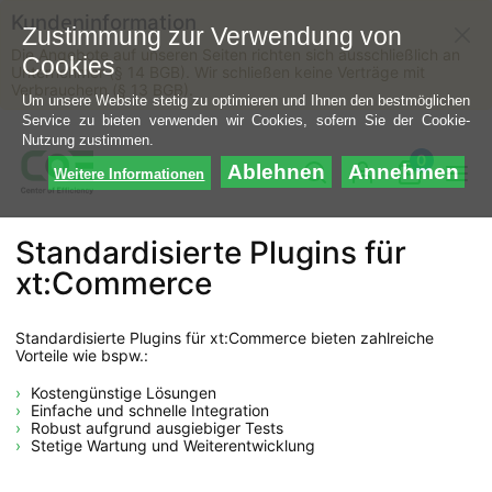
Kundeninformation
Zustimmung zur Verwendung von
Die Angebote auf unseren Seiten richten sich ausschließlich an
Cookies
Unternehmer (§ 14 BGB). Wir schließen keine Verträge mit
Verbrauchern (§ 13 BGB).
Um unsere Website stetig zu optimieren und Ihnen den bestmöglichen
Service zu bieten verwenden wir Cookies, sofern Sie der Cookie-
Nutzung zustimmen.
0
Ablehnen
Annehmen
Weitere Informationen
Standardisierte Plugins für
xt:Commerce
Standardisierte Plugins für xt:Commerce bieten zahlreiche
Vorteile wie bspw.:
Kostengünstige Lösungen
Einfache und schnelle Integration
Robust aufgrund ausgiebiger Tests
Stetige Wartung und Weiterentwicklung