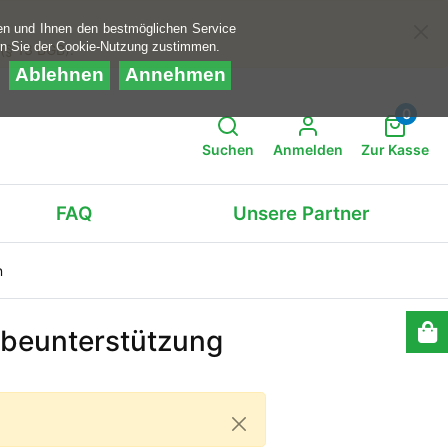
en und Ihnen den bestmöglichen Service
rn Sie der Cookie-Nutzung zustimmen.
 (§ 13 BGB).
Ablehnen
Annehmen
0
Suchen
Anmelden
Zur Kasse
FAQ
Unsere Partner
n
abeunterstützung