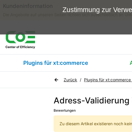
Kundeninformation
Zustimmung zur Verw
Die Angebote auf unseren Seiten richten sich ausschließlich an Un
Plugins für xt:commerce
Zurück
Plugins für xt:commerc
Adress-Validierung 
Bewertungen
Zu diesem Artikel existieren noch ke