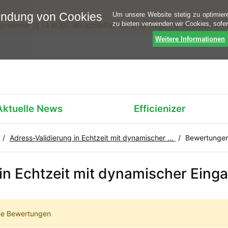
endung von Cookies
Um unsere Website stetig zu optimier
zu bieten verwenden wir Cookies, sofe
ternehmer (§ 14 BGB). Wir schließen keine Verträge mit Verbrauchern
Weitere Informationen
Aktuelle News
Efficienizer
e
Adress-Validierung in Echtzeit mit dynamischer ...
Bewertunge
in Echtzeit mit dynamischer Eing
ine Bewertungen